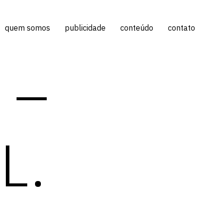
quem somos
publicidade
conteúdo
contato
 –
 L.